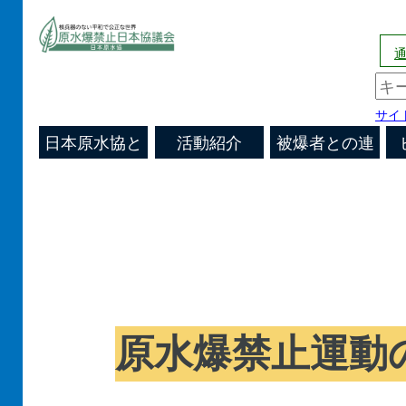
通
サイ
日本原水協と
活動紹介
被爆者との連
日本原水協
原水爆禁止
キャンペーン
あなたの街の
機関会議の決
国際活動
機関紙
は
帯
運動の歴史
全国の活動
原水協通信
原水協
定
文書/談話/声
明
原水爆禁止運動