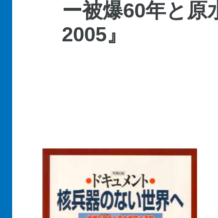
ー被爆60年と原
2005』