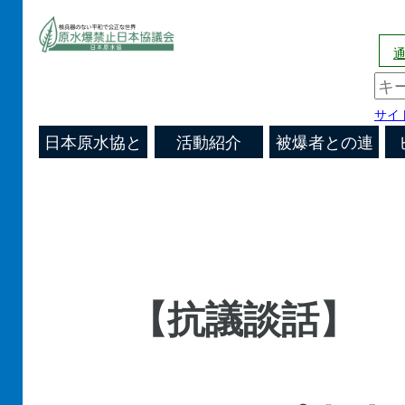
通
サイ
日本原水協と
活動紹介
被爆者との連
日本原水協
原水爆禁止
キャンペーン
あなたの街の
機関会議の決
国際活動
機関紙
は
帯
運動の歴史
全国の活動
原水協通信
原水協
定
文書/談話/声
明
【抗議談話】