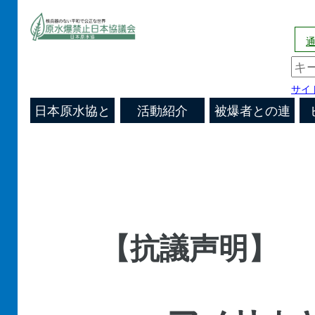
通
サイ
日本原水協と
活動紹介
被爆者との連
日本原水協
原水爆禁止
キャンペーン
あなたの街の
機関会議の決
国際活動
機関紙
は
帯
運動の歴史
全国の活動
原水協通信
原水協
定
文書/談話/声
明
【抗議声明】